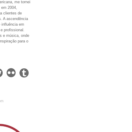
ricana, me tornei
er em 2004,
a clientes de
. A ascendência
e influência em
e profissional.
s e música, onde
inspiração para o
om