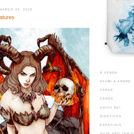
 MARÇO 26, 2026
atures
À VENDA
AYUMI & ANDRE
CAPAS
CARDS
CHICO REI
DIDÁTICOS
ESPECIAIS
HOJE NÃO TEM 