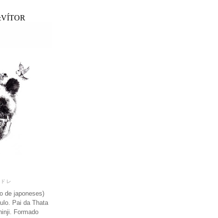
VÍTOR
ンドレ
o de japoneses)
lo. Pai da Thata
hinji. Formado