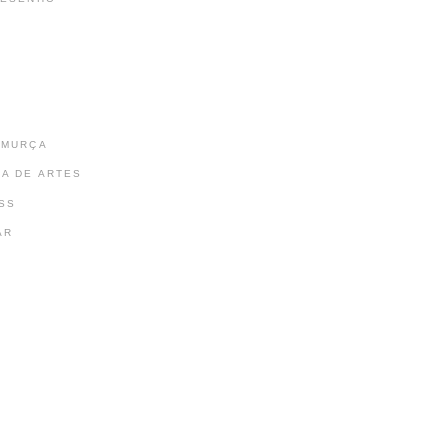
AMURÇA
IA DE ARTES
SS
AR