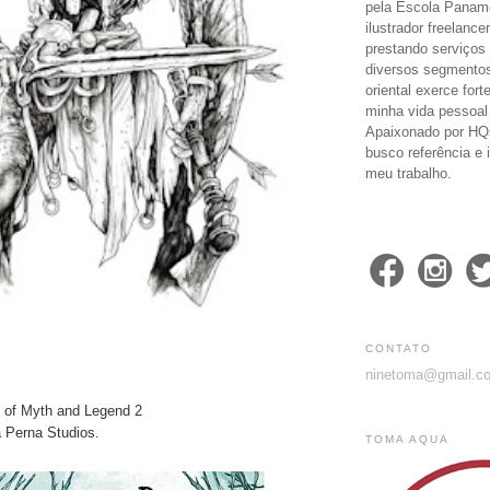
pela Escola Paname
ilustrador freelanc
prestando serviços 
diversos segmentos
oriental exerce fort
minha vida pessoal 
Apaixonado por HQ
busco referência e 
meu trabalho.
CONTATO
ninetoma@gmail.c
s of Myth and Legend 2
a Perna Studios.
TOMA AQUA