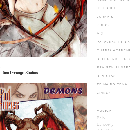
INTERNET
JORNAIS
KINGS
MIX
PALAVRAS DE C
QUANTA ACADEM
REFERENCE PRE
s.
REVISTA ILUSTR
a Dino Damage Studios.
REVISTAS
TEIMA NO TEMA
LINKS+
MÚSICA
Belly
Echobelly