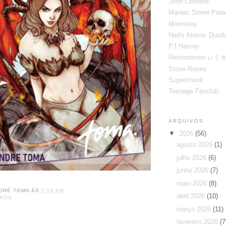
John Coltrane
Maniac Street Prea
Morrissey
Ned's Atomic Dustb
PJ Harvey
Remioromen レ
Stone Roses
Superchunk
Teenage Fanclub
ARQUIVOS
▼
2026
(56)
agosto 2026
(1)
julho 2026
(6)
junho 2026
(7)
maio 2026
(8)
DRÉ TOMA
ÀS
7:58 AM
abril 2026
(10)
ARDS
março 2026
(11)
fevereiro 2026
(7