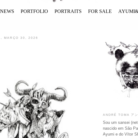
/NEWS
PORTFOLIO
PORTRAITS
FOR SALE
AYUMI&
, MARÇO 30, 2026
ANDRÉ TOMA ア
Sou um sansei (net
nascido em São Pau
Ayumi e do Vítor S