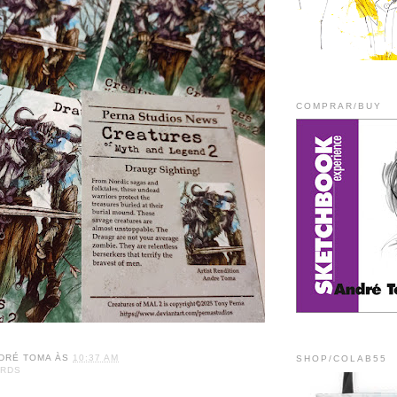
COMPRAR/BUY
DRÉ TOMA
ÀS
10:37 AM
SHOP/COLAB55
ARDS